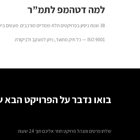
למה דטהמפ לתמ”ר
38 שנות ניסיון בפרויקטים תלת-ממדיים מורכבים. מעטים בישראל מסוגלים לשלב בין ידע מדידתי, תכנוני ורישומי לאורך כל שלבי הפרויקט — מהתב”ע ועד הטאבו.
ISO 9001 — כל תיק מתועד, ניתן למעקב ולביקורת.
בואו נדבר על הפרויקט הבא 
שלחו פרטים ומנהל פרויקט חוזר אליכם תוך 24 שעות