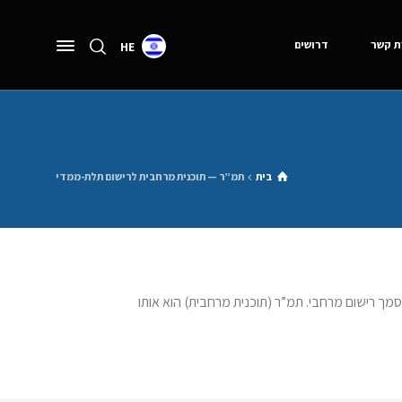
ת קשר
דרושים
HE
בית
תמ”ר — תוכנית מרחבית לרישום תלת-ממדי
מך רישום מרחבי. תמ”ר (תוכנית מרחבית) הוא אותו