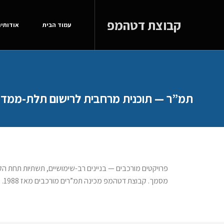
קבוצת דטהמפ
עמוד הבית
אודותינ
תמ”ר — תוכנית מרחבית לרישום תלת-ממדי
פרויקטים מורכבים — בניינים רב-שימושיים, תשתיות תחת הק
מסמך. קבוצת דטהמפ מכינה תמ”רים מורכבים מאז 1988.