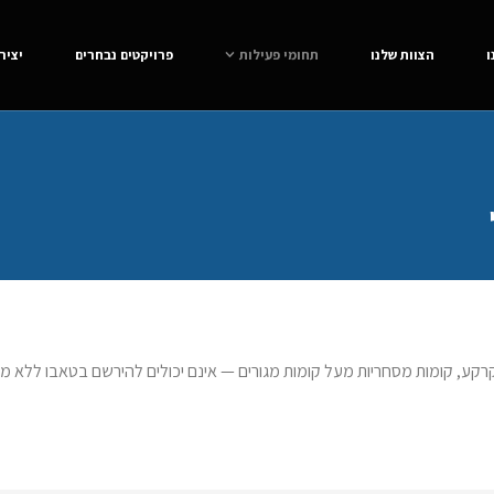
ו
הצוות שלנו
תחומי פעילות
פרויקטים נבחרים
יציר
רקע, קומות מסחריות מעל קומות מגורים — אינם יכולים להירשם בטאבו ללא מס