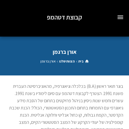
קבוצת דטהמפ
אורן ברגמן
בית
הצוות שלנו
אורן ברגמן
בוגר תואר ראשון (B.A) בכלכלה וגיאוגרפיה, מהאוניברסיטה העברית
משנת 1991. הצטרף לקבוצת דטהמפ עם סיום לימודיו בשנת 1991.
עשרים וחמש שנות ניסיון בניהול פרויקטים בתחום של הסבת מידע
גיאוגרפי עם התמחות בתחום התכנון הסטאטוטורי, הכולל: הכנת שכבת
הקדסטר, הקמת גבולות, קו כחול אנליטי וחלוקה אנליטית. הכנת
קומפילציה של יעודי הקרקע של המצב הסטטוטורי הקיים, המצב