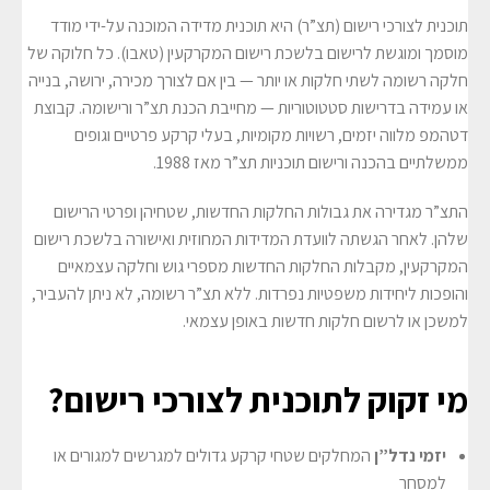
תוכנית לצורכי רישום (תצ”ר) היא תוכנית מדידה המוכנה על-ידי מודד
מוסמך ומוגשת לרישום בלשכת רישום המקרקעין (טאבו). כל חלוקה של
חלקה רשומה לשתי חלקות או יותר — בין אם לצורך מכירה, ירושה, בנייה
או עמידה בדרישות סטטוטוריות — מחייבת הכנת תצ”ר ורישומה. קבוצת
דטהמפ מלווה יזמים, רשויות מקומיות, בעלי קרקע פרטיים וגופים
ממשלתיים בהכנה ורישום תוכניות תצ”ר מאז 1988.
התצ”ר מגדירה את גבולות החלקות החדשות, שטחיהן ופרטי הרישום
שלהן. לאחר הגשתה לוועדת המדידות המחוזית ואישורה בלשכת רישום
המקרקעין, מקבלות החלקות החדשות מספרי גוש וחלקה עצמאיים
והופכות ליחידות משפטיות נפרדות. ללא תצ”ר רשומה, לא ניתן להעביר,
למשכן או לרשום חלקות חדשות באופן עצמאי.
מי זקוק לתוכנית לצורכי רישום?
יזמי נדל”ן
המחלקים שטחי קרקע גדולים למגרשים למגורים או
למסחר