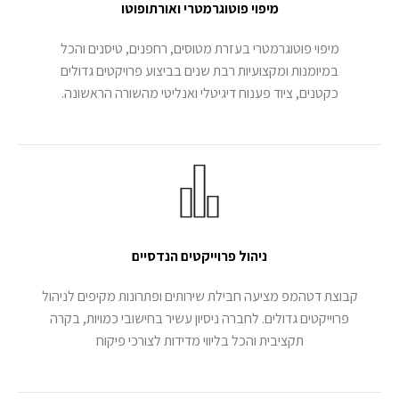
מיפוי פוטוגרמטרי ואורתופוטו
מיפוי פוטוגרמטרי בעזרת מטוסים, רחפנים, טיסנים והכל
במיומנות ומקצועיות רבת שנים בביצוע פרויקטים גדולים
כקטנים, ציוד פענוח דיגיטלי ואנליטי מהשורה הראשונה.
ניהול פרוייקטים הנדסיים
Switch The Language
קבוצת דטהמפ מציעה חבילת שירותים ופתרונות מקיפים לניהול
פרוייקטים גדולים. לחברה ניסיון עשיר בחישובי כמויות, בקרה
English
עברית
תקציבית והכל בליווי מדידות לצורכי פיקוח