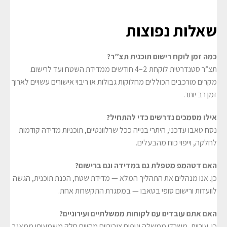
שאלות נפוצות
כמה זמן לוקח רישום תוכנית תצ”ר?
תצ”ר סטנדרטית לוקחת 2–4 חודשים ממדידת השטח ועד לרישום.
מקרים מורכבים הכוללים מחלוקות גבולות או ריבוי אישורים עשויים לארוך
זמן רב יותר.
אילו מסמכים נדרשים כדי להתחיל?
נסח טאבו עדכני, היתרי בנייה ככל שרלוונטיים, תוכניות מדידה קודמות
לחלקה, וייפוי כוח מהבעלים.
האם דטהמפ מטפלת גם במדידה וגם ברישום?
כן. אנו מנהלים את התהליך המלא — מדידת שטח, הכנת תוכנית, הגשה
לוועדות ורישום סופי בטאבו — במסגרת התקשרות אחת.
האם אתם עובדים עם לקוחות ממשלתיים ועירוניים?
כן. עיריות, משרדי ממשלה וגופים ציבוריים מהווים חלק משמעותי ממאגר